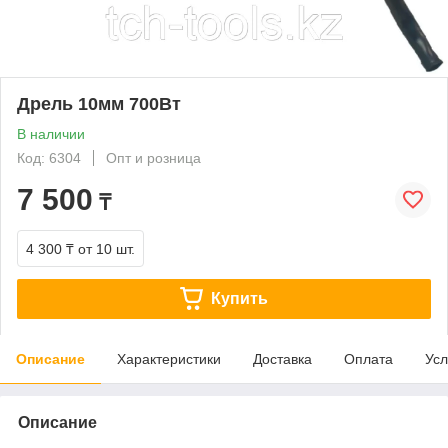
Дрель 10мм 700Вт
В наличии
Код: 6304
Опт и розница
7 500
₸
4 300 ₸
от 10 шт.
Купить
Описание
Характеристики
Доставка
Оплата
Усл
Описание