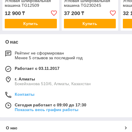
Угловая шлифовальная
Угловая шлифовальная
Угл
машина TG12509
машина TG23024S
маш
12 900
37 200
32 
₸
₸
Купить
Купить
О нас
Рейтинг не сформирован
Менее 5 отзывов за последний год
Работает с 03.11.2017
г. Алматы
Бокейханова 510/6, Алматы, Казахстан
Контакты
Сегодня работает с 09:00 до 17:30
Показать весь график работы
О нас