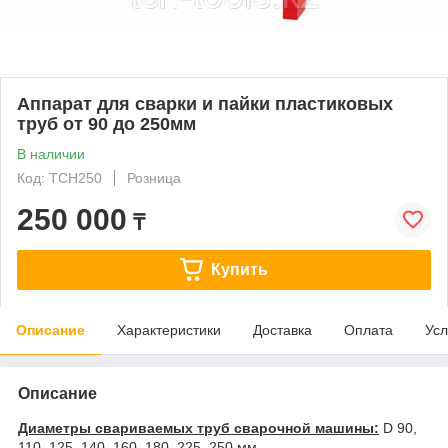
Аппарат для сварки и пайки пластиковых
труб от 90 до 250мм
В наличии
Код: TCH250
Розница
250 000
₸
Купить
Описание
Характеристики
Доставка
Оплата
Усл
Описание
Диаметры свариваемых труб сварочной машины:
D 90,
110, 125, 140, 160, 180, 225, 250 мм