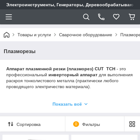
Электроинструменты, Генераторы, Деревообрабатывающие
Товары и услуги
Сварочное оборудование
Плазмор
Плазморезы
Аппарат плазменной резки (плазморез) CUT TCH
- это
профессиональный
инверторный аппарат
для выполнения
раскроя тонколистового металла (практически любого
проводящего электричество материала).
Аппарат
для воздушно-плазменной резки всех видов сталей,
Показать всё
а также меди, алюминия и их сплавов.
Плазменная резка
— это процесс раскроя металла
посредством воздействия плазменной дуги, которая
Сортировка
0
Фильтры
является высокотемпературным ионизированным газом,
через который проходит электрический разряд